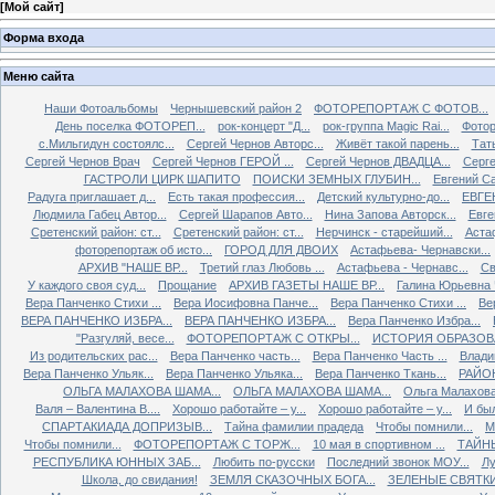
[
Мой сайт
]
Форма входа
Меню сайта
Наши Фотоальбомы
Чернышевский район 2
ФОТОРЕПОРТАЖ С ФОТОВ...
День поселка ФОТОРЕП...
рок-концерт "Д...
рок-группа Magiс Rai...
Фотор
с.Мильгидун состоялс...
Сергей Чернов Авторс...
Живёт такой парень...
Тат
Сергей Чернов Врач
Сергей Чернов ГЕРОЙ ...
Сергей Чернов ДВАДЦА...
Серг
ГАСТРОЛИ ЦИРК ШАПИТО
ПОИСКИ ЗЕМНЫХ ГЛУБИН...
Евгений С
Радуга приглашает д...
Есть такая профессия...
Детский культурно-до...
ЕВГЕ
Людмила Габец Автор...
Сергей Шарапов Авто...
Нина Запова Авторск...
Евге
Сретенский район: ст...
Сретенский район: ст...
Нерчинск - старейший...
Астаф
фоторепортаж об исто...
ГОРОД ДЛЯ ДВОИХ
Астафьева- Чернавски...
АРХИВ "НАШЕ ВР...
Третий глаз Любовь ...
Астафьева - Чернавс...
Св
У каждого своя суд...
Прощание
АРХИВ ГАЗЕТЫ НАШЕ ВР...
Галина Юрьевна 
Вера Панченко Стихи ...
Вера Иосифовна Панче...
Вера Панченко Стихи ...
Ве
ВЕРА ПАНЧЕНКО ИЗБРА...
ВЕРА ПАНЧЕНКО ИЗБРА...
Вера Панченко Избра...
"Разгуляй, весе...
ФОТОРЕПОРТАЖ С ОТКРЫ...
ИСТОРИЯ ОБРАЗОВА
Из родительских рас...
Вера Панченко часть...
Вера Панченко Часть ...
Влади
Вера Панченко Ульяк...
Вера Панченко Ульяка...
Вера Панченко Ткань...
РАЙОН
ОЛЬГА МАЛАХОВА ШАМА...
ОЛЬГА МАЛАХОВА ШАМА...
Ольга Малахова
Валя – Валентина В....
Хорошо работайте – у...
Хорошо работайте – у...
И был
СПАРТАКИАДА ДОПРИЗЫВ...
Тайна фамилии прадеда
Чтобы помнили...
М
Чтобы помнили...
ФОТОРЕПОРТАЖ С ТОРЖ...
10 мая в спортивном ...
ТАЙНЫ
РЕСПУБЛИКА ЮННЫХ ЗАБ...
Любить по-русски
Последний звонок МОУ...
Лу
Школа, до свидания!
ЗЕМЛЯ СКАЗОЧНЫХ БОГА...
ЗЕЛЕНЫЕ СВЯТК