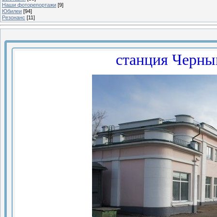
Наши фоторепортажи
[9]
Юбилеи
[94]
Резонанс
[11]
станция Черны