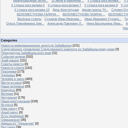
Международная экспе...
10 июля в районном ...
У страха рога велики...
У 
У страха рога велики 6
У страха рога велики 7
У страха рога велики 8
У ст
У страха рога велики 13
День Конституции
Архив газеты "Н...
Служил Оте
БЕЛОМЕСТНОВА ГАЛИНА ...
БЕЛОМЕСТНОВА ГАЛИНА ...
БЕЛОМЕСТНО
Весёлые старты
Суханов Иван Иванови...
Иван Иванович Сухано...
Ге
Ольга Тимофеевна Зим...
Александр Павлович Л...
Нина Васильевна Лева...
М
Наш
Categories
Новости информационных агентств Забайкалья
[231]
Следственное управление Следственного комитета по Забайкальскому краю
[3]
Прокуратура Забайкальского края
[11]
События недели
[332]
Знай наших!
[111]
Советы юриста
[0]
Новости спорта
[162]
Праздники
[173]
Здоровье
[64]
Человек и закон
[483]
Вести из школ
[200]
Наше интервью
[20]
Конкурсы
[83]
Ветеран
[11]
Актуально!
[176]
Наши консультации
[159]
Встречи
[5]
Нам пишут
[71]
Алый парус
[0]
Есть проблема!
[6]
Официально
[35]
Афиша к\т "Удоканчик"
[0]
Выставки
[38]