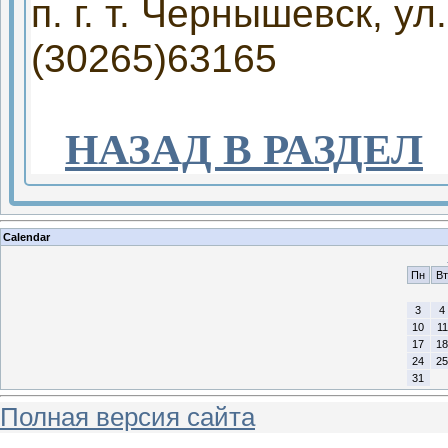
п. г. т. Чернышевск, ул
(30265)63165
НАЗАД В РАЗДЕЛ
Calendar
Пн
Вт
3
4
10
11
17
18
24
25
31
Полная версия сайта