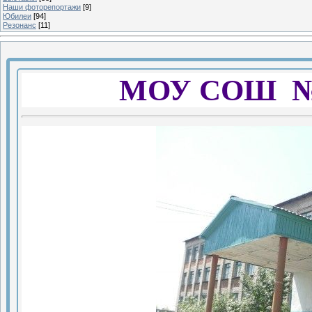
Наши фоторепортажи
[9]
Юбилеи
[94]
Резонанс
[11]
МОУ СОШ № 