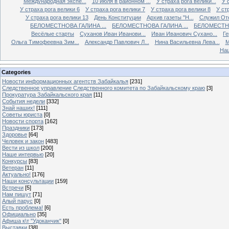
Международная экспе...
10 июля в районном ...
У страха рога велики...
У 
У страха рога велики 6
У страха рога велики 7
У страха рога велики 8
У ст
У страха рога велики 13
День Конституции
Архив газеты "Н...
Служил Оте
БЕЛОМЕСТНОВА ГАЛИНА ...
БЕЛОМЕСТНОВА ГАЛИНА ...
БЕЛОМЕСТНО
Весёлые старты
Суханов Иван Иванови...
Иван Иванович Сухано...
Ге
Ольга Тимофеевна Зим...
Александр Павлович Л...
Нина Васильевна Лева...
М
Наш
Categories
Новости информационных агентств Забайкалья
[231]
Следственное управление Следственного комитета по Забайкальскому краю
[3]
Прокуратура Забайкальского края
[11]
События недели
[332]
Знай наших!
[111]
Советы юриста
[0]
Новости спорта
[162]
Праздники
[173]
Здоровье
[64]
Человек и закон
[483]
Вести из школ
[200]
Наше интервью
[20]
Конкурсы
[83]
Ветеран
[11]
Актуально!
[176]
Наши консультации
[159]
Встречи
[5]
Нам пишут
[71]
Алый парус
[0]
Есть проблема!
[6]
Официально
[35]
Афиша к\т "Удоканчик"
[0]
Выставки
[38]