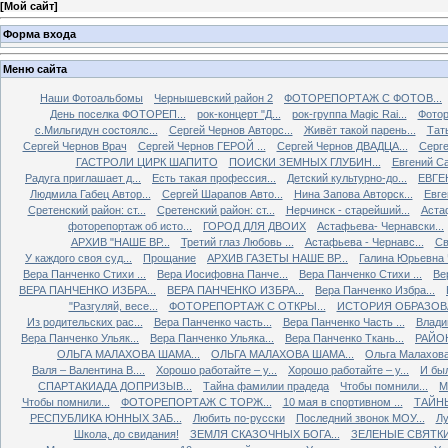
[
Мой сайт
]
Форма входа
Меню сайта
Наши Фотоальбомы
Чернышевский район 2
ФОТОРЕПОРТАЖ С ФОТОВ...
День поселка ФОТОРЕП...
рок-концерт "Д...
рок-группа Magiс Rai...
Фотор
с.Мильгидун состоялс...
Сергей Чернов Авторс...
Живёт такой парень...
Тат
Сергей Чернов Врач
Сергей Чернов ГЕРОЙ ...
Сергей Чернов ДВАДЦА...
Серг
ГАСТРОЛИ ЦИРК ШАПИТО
ПОИСКИ ЗЕМНЫХ ГЛУБИН...
Евгений С
Радуга приглашает д...
Есть такая профессия...
Детский культурно-до...
ЕВГЕ
Людмила Габец Автор...
Сергей Шарапов Авто...
Нина Запова Авторск...
Евге
Сретенский район: ст...
Сретенский район: ст...
Нерчинск - старейший...
Астаф
фоторепортаж об исто...
ГОРОД ДЛЯ ДВОИХ
Астафьева- Чернавски...
АРХИВ "НАШЕ ВР...
Третий глаз Любовь ...
Астафьева - Чернавс...
Св
У каждого своя суд...
Прощание
АРХИВ ГАЗЕТЫ НАШЕ ВР...
Галина Юрьевна 
Вера Панченко Стихи ...
Вера Иосифовна Панче...
Вера Панченко Стихи ...
Ве
ВЕРА ПАНЧЕНКО ИЗБРА...
ВЕРА ПАНЧЕНКО ИЗБРА...
Вера Панченко Избра...
"Разгуляй, весе...
ФОТОРЕПОРТАЖ С ОТКРЫ...
ИСТОРИЯ ОБРАЗОВА
Из родительских рас...
Вера Панченко часть...
Вера Панченко Часть ...
Влади
Вера Панченко Ульяк...
Вера Панченко Ульяка...
Вера Панченко Ткань...
РАЙОН
ОЛЬГА МАЛАХОВА ШАМА...
ОЛЬГА МАЛАХОВА ШАМА...
Ольга Малахова
Валя – Валентина В....
Хорошо работайте – у...
Хорошо работайте – у...
И был
СПАРТАКИАДА ДОПРИЗЫВ...
Тайна фамилии прадеда
Чтобы помнили...
М
Чтобы помнили...
ФОТОРЕПОРТАЖ С ТОРЖ...
10 мая в спортивном ...
ТАЙНЫ
РЕСПУБЛИКА ЮННЫХ ЗАБ...
Любить по-русски
Последний звонок МОУ...
Лу
Школа, до свидания!
ЗЕМЛЯ СКАЗОЧНЫХ БОГА...
ЗЕЛЕНЫЕ СВЯТК