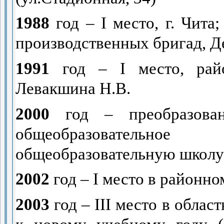
1988
год –
I
место, г. Чита
производственных бригад, Д
1991
год –
I
место, райо
Левакшина Н.В.
2000
год – преобразова
общеобразовательн
общеобразовательную школу
2002
год –
I
место в районно
2003
год –
III
место в област