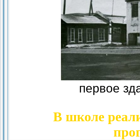
первое зд
В школе реал
про