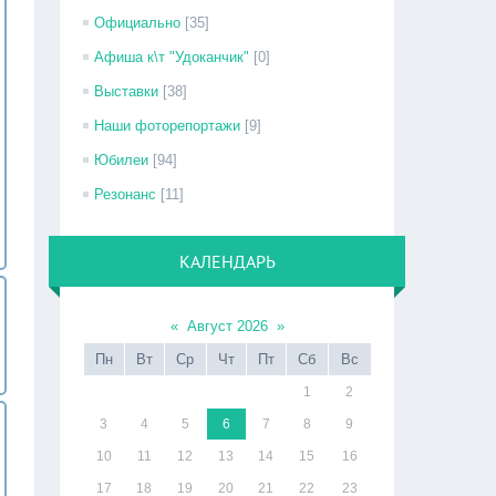
Официально
[35]
Афиша к\т "Удоканчик"
[0]
Выставки
[38]
Наши фоторепортажи
[9]
Юбилеи
[94]
Резонанс
[11]
КАЛЕНДАРЬ
«
Август 2026
»
Пн
Вт
Ср
Чт
Пт
Сб
Вс
1
2
3
4
5
6
7
8
9
10
11
12
13
14
15
16
17
18
19
20
21
22
23