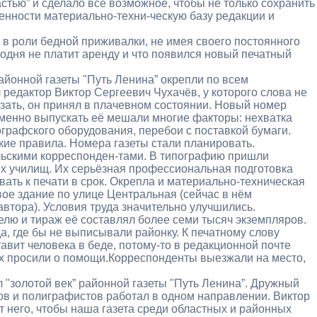
астью” и сделало всё возможное, чтобы не только сохранить
венности материально-техни-ческую базу редакции и
 в роли бедной приживалки, не имея своего постоянного
годня не платит аренду и что появился новый печатный
айонной газеты "Путь Ленина” окрепли по всем
редактор Виктор Сергеевич Чухачёв, у которого слова не
азать, он принял в плачевном состоянии. Новый номер
менно выпускать её мешали многие факторы: нехватка
графского оборудования, перебои с поставкой бумаги.
кие правила. Номера газеты стали планировать.
льскими корреспонден-тами. В типографию пришли
х училищ. Их серьёзная профессиональная подготовка
ать к печати в срок. Окрепла и материально-техническая
вое здание по улице Центральная (сейчас в нём
автора). Условия труда значительно улучшились.
делю и тираж её составлял более семи тысяч экземпляров.
а, где бы не выписывали районку. К печатному слову
тавит человека в беде, потому-то в редакционной почте
х просили о помощи.Корреспонденты выезжали на место,
л "золотой век” районной газеты "Путь Ленина”. Дружный
в и полиграфистов работал в одном направлении. Виктор
 него, чтобы наша газета среди областных и районных