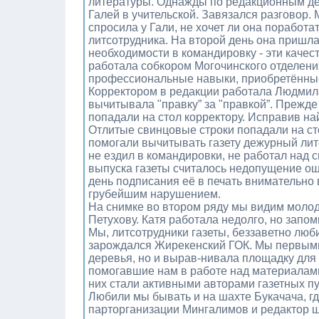
литературы. Однажды по редакционным дел
Галей в учительской. Завязался разговор.
спросила у Гали, не хочет ли она поработат
литсотрудника. На второй день она пришла
необходимости в командировку - эти качест
работала собкором Могочинского отделения
профессиональные навыки, приобретённые 
Корректором в редакции работала Людмила
вычитывала "правку” за "правкой”. Прежде
попадали на стол корректору. Исправив н
Отлитые свинцовые строки попадали на ст
помогали вычитывать газету дежурный литс
не ездил в командировки, не работал над 
выпуска газеты считалось недопущение оши
день подписания её в печать внимательно
грубейшим нарушением.
На снимке во втором ряду мы видим моло
Петухову. Катя работала недолго, но запо
Мы, литсотрудники газеты, беззаветно люб
зарождался Жирекенский ГОК. Мы первыми 
деревья, но и вырав-нивала площадку для 
помогавшие нам в работе над материалами
них стали активными авторами газетных п
Любили мы бывать и на шахте Букачача, г
парторганизации Мингалимов и редактор 