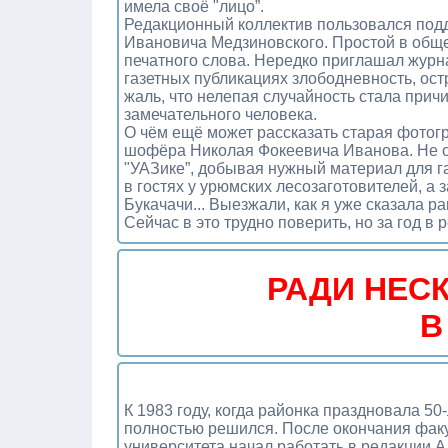
имела своё "лицо”.
Редакционный коллектив пользовался под
Ивановича Медзиновского. Простой в обще
печатного слова. Нередко приглашал журн
газетных публикациях злободневность, ос
жаль, что нелепая случайность стала прич
замечательного человека.
О чём ещё может рассказать старая фотог
шофёра Николая Фокеевича Иванова. Не о
"УАЗике”, добывая нужный материал для г
в гостях у урюмских лесозаготовителей, а
Букачачи... Выезжали, как я уже сказала р
Сейчас в это трудно поверить, но за год в
РАДИ НЕС
В
К 1983 году, когда районка праздновала 5
полностью решился. После окончания факу
университета начал работать в редакции 