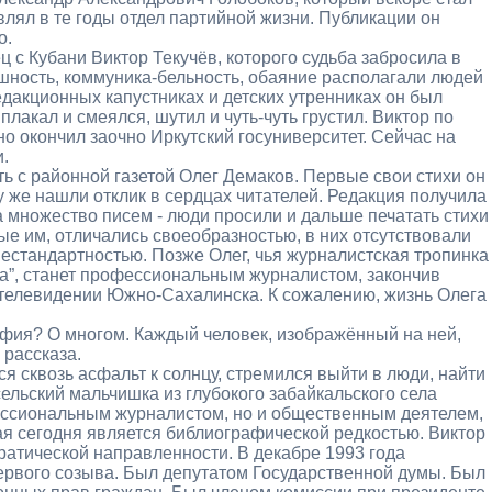
влял в те годы отдел партийной жизни. Публикации он
о.
с Кубани Виктор Текучёв, которого судьба забросила в
ность, коммуника-бельность, обаяние располагали людей
дакционных капустниках и детских утренниках он был
лакал и смеялся, шутил и чуть-чуть грустил. Виктор по
о окончил заочно Иркутский госуниверситет. Сейчас на
и.
ь с районной газетой Олег Демаков. Первые свои стихи он
зу же нашли отклик в сердцах читателей. Редакция получила
а множество писем - люди просили и дальше печатать стихи
е им, отличались своеобразностью, в них отсутствовали
естандартностью. Позже Олег, чья журналистская тропинка
на”, станет профессиональным журналистом, закончив
на телевидении Южно-Сахалинска. К сожалению, жизнь Олега
фия? О многом. Каждый человек, изображённый на ней,
 рассказа.
 сквозь асфальт к солнцу, стремился выйти в люди, найти
ельский мальчишка из глубокого забайкальского села
ессиональным журналистом, но и общественным деятелем,
ая сегодня является библиографической редкостью. Виктор
ратической направленности. В декабре 1993 года
ервого созыва. Был депутатом Государственной думы. Был