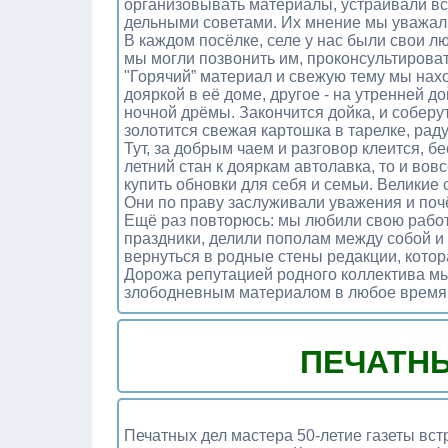
организовывать материалы, устраивали в
дельными советами. Их мнение мы уважал
В каждом посёлке, селе у нас были свои л
мы могли позвонить им, проконсультирова
"Горячий” материал и свежую тему мы нахо
дояркой в её доме, другое - на утренней д
ночной дрёмы. Закончится дойка, и соберут
золотится свежая картошка в тарелке, рад
Тут, за добрым чаем и разговор клеится, б
летний стан к дояркам автолавка, то и во
купить обновки для себя и семьи. Великие
Они по праву заслуживали уважения и поч
Ещё раз повторюсь: мы любили свою работ
праздники, делили пополам между собой и р
вернуться в родные стены редакции, котор
Дорожа репутацией родного коллектива мы 
злободневным материалом в любое время 
ПЕЧАТНЫ
Печатных дел мастера 50-летие газеты вст