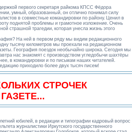
держкой первого секретаря райкома КПСС Фёдора
нии, умный, образованный, он отлично понимал силу
алистов в совместные командировки по району. Ценил в
троту поднятой проблемы и грамотное изложение. Очень
иной страшной трагедии, которая унесла жизнь этого
рафия? На ней в первом ряду мы видим редакционного
дну тысячу километров мы проехали на редакционном
азеты. География поездок необычайно широка. Сегодня мы
 завтра нас знакомят с производством угледобычи шахтёры
анее, в командировки и по письмам наших читателей.
 редакцию приходило более двух тысяч писем!
КОЛЬКИХ СТРОЧЕК
 ГАЗЕТЕ...
0-летний юбилей, в редакции и типографии кадровый вопрос
льтета журналистики Иркутского государственного
Александр Александрович Голобоков, который вскоре стал