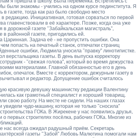
ам я пришла в школу. Была переменка. Встретились с
 Мы были знакомы - учились на одном курсе пединститута. Я
ь в газете, тогда как раз было свободно место
 в редакцию. Инициативная, готовая сорваться по первой
ва главенствовали в её характере. Позже, когда она уже
 в дорожной газете "Забайкальская магистраль”,
в районной газете, пригодились ей.
 Царинная. Задача её - не пропустить ошибки. Она
 чем попасть на печатный станок, отпечатки страниц
айденные ошибки, Людмила уносила "правку” линотипистке.
ол верстальщика газеты. В день выпуска корректору
отрудник - "свежая голова”, который во время дежурства
своими материалами. Главной обязанностью его в день
бок, опечаток. Вместе с корректором, дежурным газету в
 вычитывал и редактор. Допущение ошибок считалось
дую красивую девушку машинистку редакции Валентину
мнилась как грамотный специалист и хороший товарищ.
или свою работу. На месте не сидели. На наших глазах
увидели чудо-машину, которая не только "сносила”
строительства ГОКа. В Жирекене у нас появились друзья,
 о первых строителях посёлка, рабочих ГОКа. Многие из
убликаций.
де нас всегда ожидал радушный приём. Секретарь
шахтёрской газеты "Забой” Любовь Малютина помогали нам