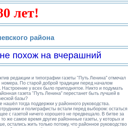
80 лет!
евского района
не похож на вчерашний
ктив редакции и типографии газеты "Путь Ленина” отмечал
о номера. По старой доброй традиции перед началом
 Настроение у всех было приподнятое. Никто и подумать
 районная газета "Путь Ленина” перестанет быть лучшей в
ческой базы?
е нашёл тогда поддержки у районного руководства.
трудники и полиграфисты встали перед выбором: остаться
ее с газетой ничего хорошего не предвещало. В битве за
 то же самое время другие районнные газеты, у которых и
е, остались жить только потому, что районное руководство