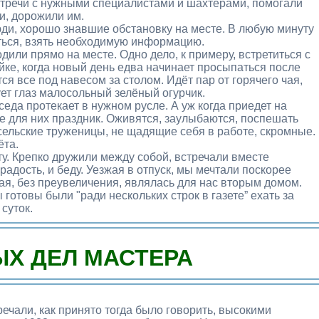
стречи с нужными специалистами и шахтёрами, помогали
и, дорожили им.
юди, хорошо знавшие обстановку на месте. В любую минуту
ться, взять необходимую информацию.
дили прямо на месте. Одно дело, к примеру, встретиться с
ойке, когда новый день едва начинает просыпаться после
ся все под навесом за столом. Идёт пар от горячего чая,
ует глаз малосольный зелёный огурчик.
еседа протекает в нужном русле. А уж когда приедет на
все для них праздник. Оживятся, заулыбаются, поспешать
 сельские труженицы, не щадящие себя в работе, скромные.
ёта.
у. Крепко дружили между собой, встречали вместе
адость, и беду. Уезжая в отпуск, мы мечтали поскорее
ая, без преувеличения, являлась для нас вторым домом.
готовы были "ради нескольких строк в газете” ехать за
суток.
Х ДЕЛ МАСТЕРА
речали, как принято тогда было говорить, высокими