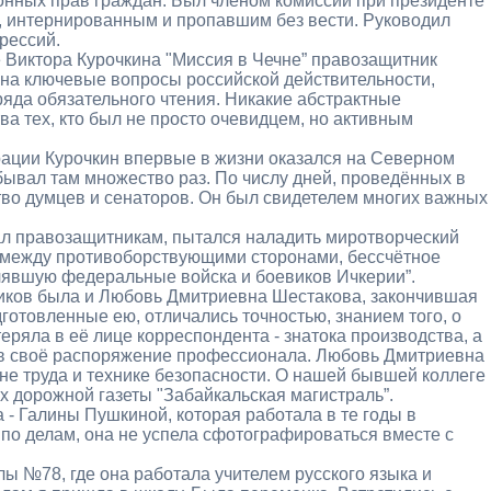
онных прав граждан. Был членом комиссии при президенте
 интернированным и пропавшим без вести. Руководил
рессий.
е Виктора Курочкина "Миссия в Чечне” правозащитник
ы на ключевые вопросы российской действительности,
ряда обязательного чтения. Никакие абстрактные
ва тех, кто был не просто очевидцем, но активным
рации Курочкин впервые в жизни оказался на Северном
бывал там множество раз. По числу дней, проведённых в
тво думцев и сенаторов. Он был свидетелем многих важных
ал правозащитникам, пытался наладить миротворческий
а между противоборствующими сторонами, бессчётное
лявшую федеральные войска и боевиков Ичкерии”.
ников была и Любовь Дмитриевна Шестакова, закончившая
дготовленные ею, отличались точностью, знанием того, о
еряла в её лице корреспондента - знатока производства, а
 в своё распоряжение профессионала. Любовь Дмитриевна
не труда и технике безопасности. О нашей бывшей коллеге
х дорожной газеты "Забайкальская магистраль”.
- Галины Пушкиной, которая работала в те годы в
ь по делам, она не успела сфотографироваться вместе с
ы №78, где она работала учителем русского языка и