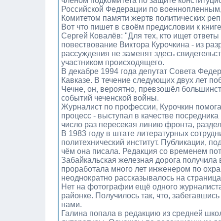
членом подкомитета по защите конституци
Российской Федерации по военнопленным,
Комитетом памяти жертв политических реп
Вот что пишет в своём предисловии к книг
Сергей Ковалёв: "Для тех, кто ищет ответ
повествование Виктора Курочкина - из раз
рассуждения не заменят здесь свидетельст
участником происходящего.
В декабре 1994 года депутат Совета Феде
Кавказе. В течение следующих двух лет по
Чечне, он, вероятно, превзошёл большинс
событий чеченской войны.
Журналист по профессии, Курочкин помог
процесс - выступал в качестве посредник
число раз пересекая линию фронта, разде
В 1983 году в штате литературных сотруд
политехнический институт. Публикации, по
чём она писала. Редакция со временем пот
Забайкальская железная дорога получила
проработала много лет инженером по охра
неоднократно рассказывалось на страница
Нет на фотографии ещё одного журналиста 
районке. Получилось так, что, забегавшис
нами.
Галина попала в редакцию из средней школ