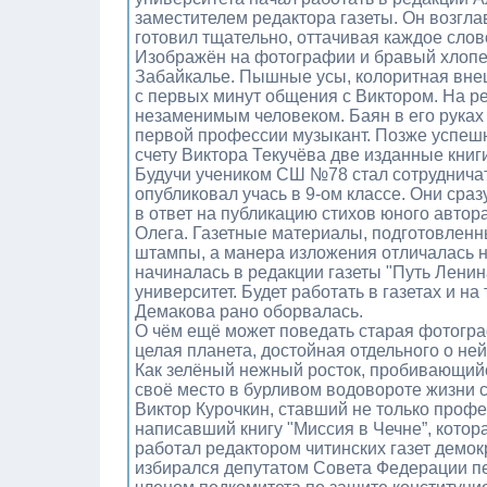
заместителем редактора газеты. Он возгла
готовил тщательно, оттачивая каждое слов
Изображён на фотографии и бравый хлопец 
Забайкалье. Пышные усы, колоритная внеш
с первых минут общения с Виктором. На ре
незаменимым человеком. Баян в его руках п
первой профессии музыкант. Позже успешн
счету Виктора Текучёва две изданные книг
Будучи учеником СШ №78 стал сотрудничат
опубликовал учась в 9-ом классе. Они сра
в ответ на публикацию стихов юного автор
Олега. Газетные материалы, подготовленны
штампы, а манера изложения отличалась н
начиналась в редакции газеты "Путь Лени
университет. Будет работать в газетах и 
Демакова рано оборвалась.
О чём ещё может поведать старая фотогра
целая планета, достойная отдельного о ней
Как зелёный нежный росток, пробивающийся
своё место в бурливом водовороте жизни с
Виктор Курочкин, ставший не только проф
написавший книгу "Миссия в Чечне”, котор
работал редактором читинских газет демок
избирался депутатом Совета Федерации п