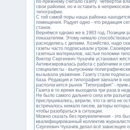
по-прежнему считало газету "четвёртой вл
свои районки, но и оставить в неприкосно
типографии.
С той самой поры наша районка находится
помещения. Радует одно - что редакция се
станок.
Вернёмся однако же в 1983 год. Позиции р
показателям. Этому немало способствовал 
расходились с делами. Хозяйство, надо ск
газеты часто подписывали утром. Своевре
газетных материалов, частые поломки типо
Виктор Сергеевич Чухачёв установил жёст
Активизировалась работа с рабочими и се
специалисты - выпускники полиграфически
вызывала уважение. Газету стали подписыв
база. Редакция и типография заехали в но
располагается рынок "Типография” - прим.
Газета в то время выходила три раза в не
Не было самого дальнего села или разъезд
прислушивались, верили, что га-зета не ос
встречалось немало писем, авторы которы
чтобы разобраться в ситуации.
Можно сказать без преувеличения - это бы
квалифицированный коллектив журналисто
Сергеевич Чухачёв делал всё зависящее от