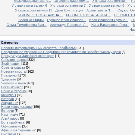
Международная экспе...
10 июля в районном ...
У страха рога велики...
У 
У страха рога велики 6
У страха рога велики 7
У страха рога велики 8
У ст
У страха рога велики 13
День Конституции
Архив газеты "Н...
Служил Оте
БЕЛОМЕСТНОВА ГАЛИНА ...
БЕЛОМЕСТНОВА ГАЛИНА ...
БЕЛОМЕСТНО
Весёлые старты
Суханов Иван Иванови...
Иван Иванович Сухано...
Ге
Ольга Тимофеевна Зим...
Александр Павлович Л...
Нина Васильевна Лева...
М
Наш
Categories
Новости информационных агентств Забайкалья
[231]
Следственное управление Следственного комитета по Забайкальскому краю
[3]
Прокуратура Забайкальского края
[11]
События недели
[332]
Знай наших!
[111]
Советы юриста
[0]
Новости спорта
[162]
Праздники
[173]
Здоровье
[64]
Человек и закон
[483]
Вести из школ
[200]
Наше интервью
[20]
Конкурсы
[83]
Ветеран
[11]
Актуально!
[176]
Наши консультации
[159]
Встречи
[5]
Нам пишут
[71]
Алый парус
[0]
Есть проблема!
[6]
Официально
[35]
Афиша к\т "Удоканчик"
[0]
Выставки
[38]