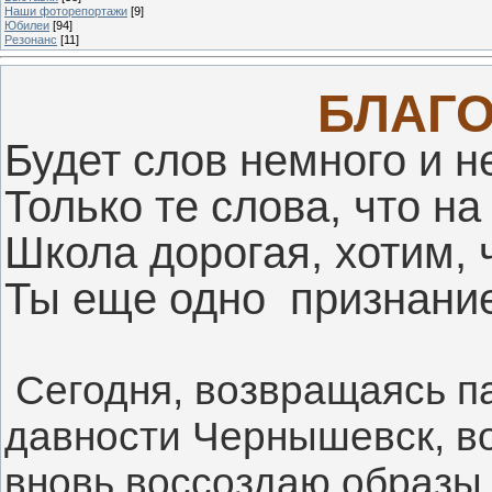
Наши фоторепортажи
[9]
Юбилеи
[94]
Резонанс
[11]
БЛАГО
Будет слов немного и н
Только те слова, что на
Школа дорогая, хотим, 
Ты еще одно  признание
 Сегодня, возвращаясь па
давности Чернышевск, во
вновь воссоздаю образы 